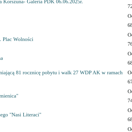
 Korszuna- Galeria PDK 06.06.2025r.
7
O
6
O
. Plac Wolności
7
O
na
6
tniającą 81 rocznicę pobytu i walk 27 WDP AK w ramach
O
6
O
śmienica"
7
O
ego "Nasi Literaci"
6
O