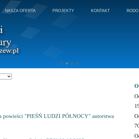
NASZA OFERTA
PROJEKTY
KONTAKT
RODO
O
O
1
 powieści "PIEŚŃ LUDZI PÓŁNOCY" autorstwa
O
7
O