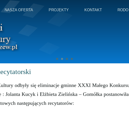
NASZA OFERTA
PROJEKTY
KONTAKT
RODO
cytatorski
ltury odbyły się eliminacje gminne XXXI Małego Konkurs
 : Jolanta Kucyk i Elżbieta Zielińska – Gomółka postanowiła
towych następujących recytatorów: